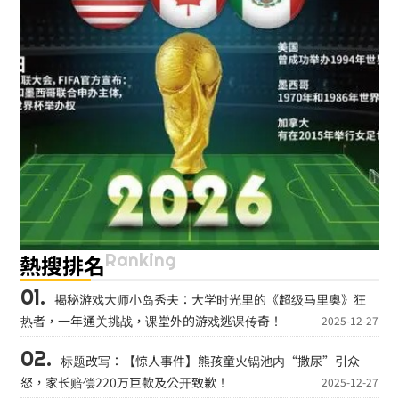
Ranking
熱搜排名
揭秘游戏大师小岛秀夫：大学时光里的《超级马里奥》狂
热者，一年通关挑战，课堂外的游戏逃课传奇！
2025-12-27
标题改写：【惊人事件】熊孩童火锅池内“撒尿”引众
怒，家长赔偿220万巨款及公开致歉！
2025-12-27