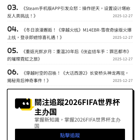
《Steam手机版APP引发众怒：操作逆天，设置设计堪称
反人类挑战！》
2025-12-27
《冬日浪漫邂逅！《穿越火线》M14EBR-雪夜奇缘版火爆
上线，登录即赠惊喜礼遇！》
2025-12-27
《重返光辉岁月：重温20年后《侠盗猎车手：罪恶都市》
的璀璨霓虹之旅》
2025-12-27
《穿越时空的召唤！《大话西游2》长安桥头神龙再现，
揭秘背后神奇事件！》
2025-12-27
關注追蹤2026FIFA世界杯
主办国
掌握新知識，掌握2026FIFA世界杯主办
国
點擊追蹤