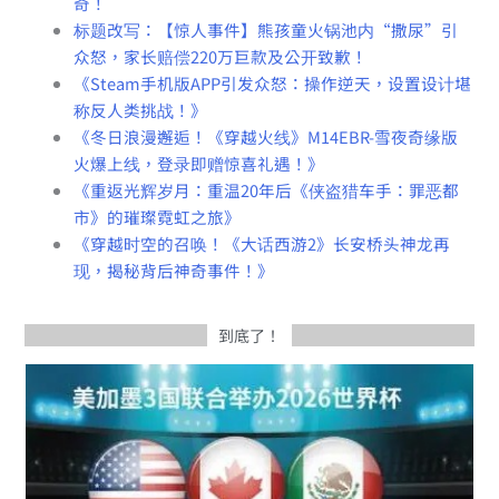
奇！
标题改写：【惊人事件】熊孩童火锅池内“撒尿”引
众怒，家长赔偿220万巨款及公开致歉！
《Steam手机版APP引发众怒：操作逆天，设置设计堪
称反人类挑战！》
《冬日浪漫邂逅！《穿越火线》M14EBR-雪夜奇缘版
火爆上线，登录即赠惊喜礼遇！》
《重返光辉岁月：重温20年后《侠盗猎车手：罪恶都
市》的璀璨霓虹之旅》
《穿越时空的召唤！《大话西游2》长安桥头神龙再
现，揭秘背后神奇事件！》
到底了！