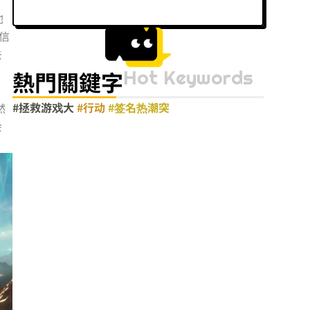
他
信
去
Hot Keywords
熱門關鍵字
#拯救游戏大
#行动
#签名热潮突
然
会