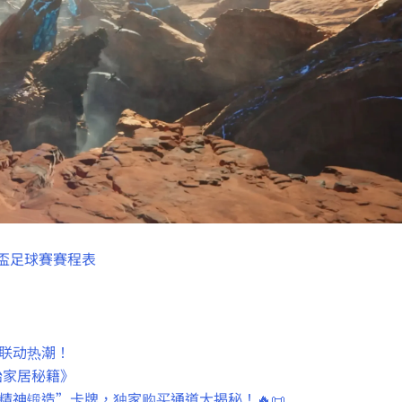
界盃足球賽賽程表
欢联动热潮！
始家居秘籍》
“精神锻造”卡牌，独家购买通道大揭秘！🔥📜