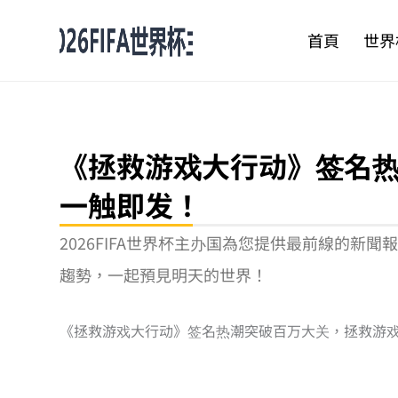
跳
至
首頁
世界
主
要
內
容
《拯救游戏大行动》签名
一触即发！
2026FIFA世界杯主办国為您提供最前線的
趨勢，一起預見明天的世界！
《拯救游戏大行动》签名热潮突破百万大关，拯救游