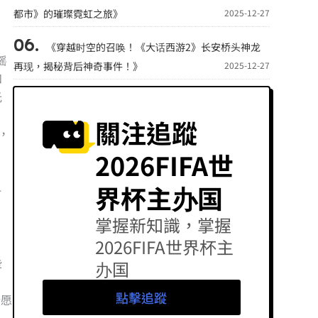
都市》的璀璨霓虹之旅》
2025-12-27
《穿越时空的召唤！《大话西游2》长安桥头神龙
摇
再现，揭秘背后神奇事件！》
2025-12-27
和
光
關注追蹤
，
2026FIFA世
界杯主办国
4
，
掌握新知識，掌握
2026FIFA世界杯主
些
办国
點擊追蹤
请愿