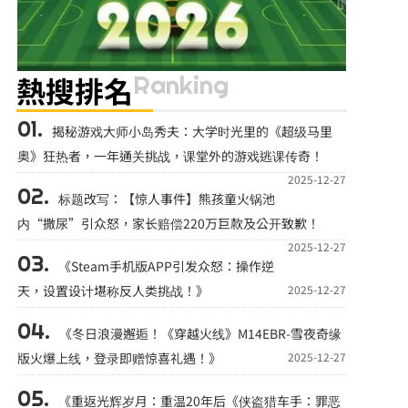
Ranking
熱搜排名
揭秘游戏大师小岛秀夫：大学时光里的《超级马里
奥》狂热者，一年通关挑战，课堂外的游戏逃课传奇！
2025-12-27
标题改写：【惊人事件】熊孩童火锅池
内“撒尿”引众怒，家长赔偿220万巨款及公开致歉！
2025-12-27
《Steam手机版APP引发众怒：操作逆
天，设置设计堪称反人类挑战！》
2025-12-27
《冬日浪漫邂逅！《穿越火线》M14EBR-雪夜奇缘
版火爆上线，登录即赠惊喜礼遇！》
2025-12-27
《重返光辉岁月：重温20年后《侠盗猎车手：罪恶