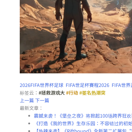
2026FIFA世界杯足球
FIFA世足杯賽程2026
FIFA世
标签云：
#拯救游戏大
#行动
#签名热潮突
上一篇
下一篇
最新文章：
震撼来袭！《堡垒之夜》将掀起100场跨界狂
《打造《我的世界》生存乐园：不容错过的初
【热辣来袭】《Riftbound》全新第二扩展包