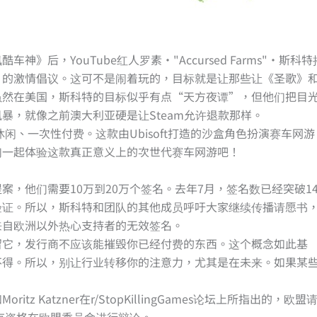
后，YouTube红人罗素·"Accursed Farms"·斯科特
”的激情倡议。这可不是闹着玩的，目标就是让那些让《圣歌》
虽然在美国，斯科特的目标似乎有点“天方夜谭”，但他们把目
暴，就像之前澳大利亚硬是让Steam允许退款那样。
闲、一次性付费。这款由Ubisoft打造的沙盒角色扮演赛车网游
们一起体验这款真正意义上的次世代赛车网游吧！
，他们需要10万到20万个签名。去年7月，签名数已经突破1
验证。所以，斯科特和团队的其他成员呼吁大家继续传播请愿书
来自欧洲以外热心支持者的无效签名。
留它，发行商不应该能摧毁你已经付费的东西。这个概念如此基
不得。所以，别让行业转移你的注意力，尤其是在未来。如果某
Katzner在r/StopKillingGames论坛上所指出的，欧盟
在有资格在欧盟委员会进行辩论。