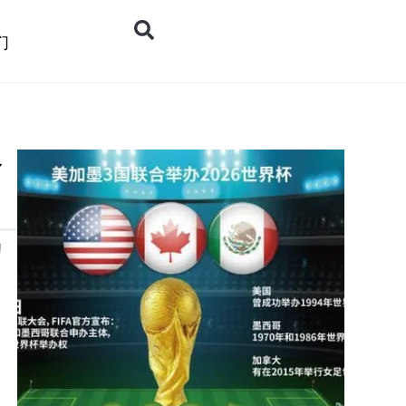
们
命
的