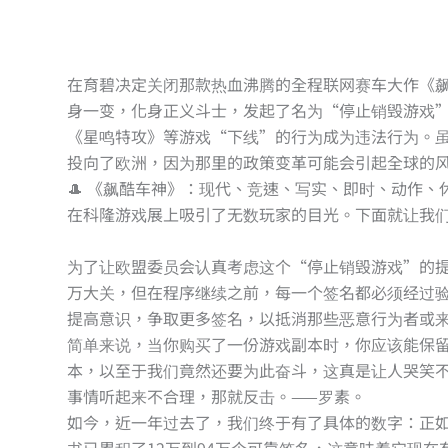
在育碧决定关闭那款热血沸腾的全程联网赛车大作《飙酷车神》
身一变，化身正义斗士，发起了名为“停止销毁游戏
《星鸣特攻》等游戏“下线”的行为成为违法行为。
投向了欧洲，因为那里的政策变革可能会引起全球的风
🎩 《飙酷车神》：现代、竞速、写实、即时、动作、休
在科隆游戏展上吸引了无数玩家的目光。下面就让我
为了让欧盟委员会认真考虑这个“停止销毁游戏”的提案
万大关，但在程序继续之前，每一个签名都必须经过
提高意识，争取更多签名，以抵消那些恶意行为者或
简单来说，当你购买了一份游戏副本时，你应该能保
本，以至于我们竟然还要为此奋斗，这真是让人哭笑
事情听起来不合理，那就反击。——罗素。
如今，近一年过去了，我们终于有了具体的数字：正如Moritz 
书已累积了12万到94万个可靠签名，这意味着它现