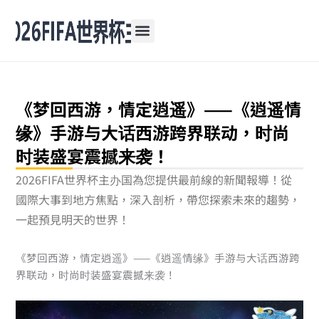
跳
至
主
要
內
容
《梦回西游，情定逍遥》——《逍遥情
缘》手游与大话西游跨界联动，时尚
时装盛宴震撼来袭！
2026FIFA世界杯主办国為您提供最前線的新聞報導！從
國際大事到地方焦點，深入剖析，帶您探索未來的趨勢，
一起預見明天的世界！
《梦回西游，情定逍遥》——《逍遥情缘》手游与大话西游跨
界联动，时尚时装盛宴震撼来袭！