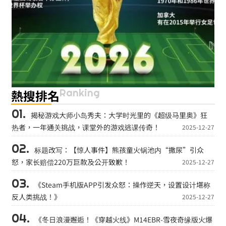
Ranking
熱搜排名
揭秘游戏大师小岛秀夫：大学时光里的《超级马里奥》狂
热者，一年通关挑战，课堂外的游戏逃课传奇！
2025-12-27
标题改写：【惊人事件】熊孩童火锅池内“撒尿”引众
怒，家长赔偿220万巨款及公开致歉！
2025-12-27
《Steam手机版APP引发众怒：操作逆天，设置设计堪称
反人类挑战！》
2025-12-27
《冬日浪漫邂逅！《穿越火线》M14EBR-雪夜奇缘版火爆