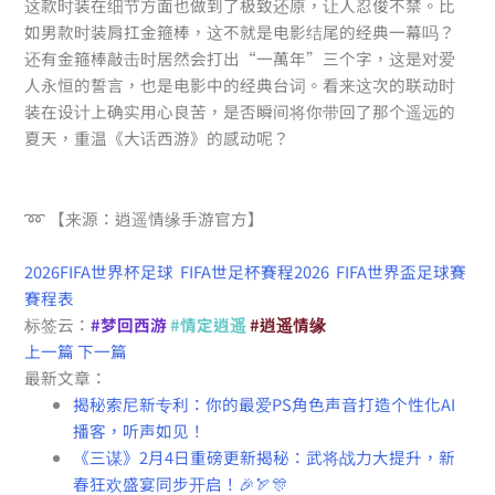
这款时装在细节方面也做到了极致还原，让人忍俊不禁。比
如男款时装肩扛金箍棒，这不就是电影结尾的经典一幕吗？
还有金箍棒敲击时居然会打出“一萬年”三个字，这是对爱
人永恒的誓言，也是电影中的经典台词。看来这次的联动时
装在设计上确实用心良苦，是否瞬间将你带回了那个遥远的
夏天，重温《大话西游》的感动呢？
➿ 【来源：逍遥情缘手游官方】
2026FIFA世界杯足球
FIFA世足杯賽程2026
FIFA世界盃足球賽
賽程表
标签云：
#梦回西游
#情定逍遥
#逍遥情缘
上一篇
下一篇
最新文章：
揭秘索尼新专利：你的最爱PS角色声音打造个性化AI
播客，听声如见！
《三谋》2月4日重磅更新揭秘：武将战力大提升，新
春狂欢盛宴同步开启！🎉🏹🎊