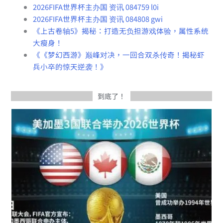
2026FIFA世界杯主办国 资讯 084759 l0i
2026FIFA世界杯主办国 资讯 084808 gwi
《上古卷轴5》揭秘：打造无负担游戏体验，属性系统
大瘦身！
《《梦幻西游》巅峰对决，一回合双杀传奇！揭秘虾
兵小卒的惊天逆袭！》
到底了！