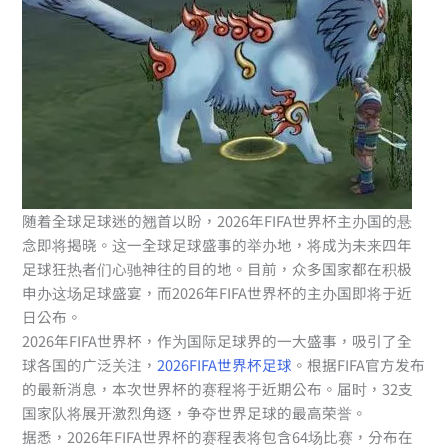
随着全球足球迷的翘首以盼，2026年FIFA世界杯主办国的悬
念即将揭晓。这一全球足球盛事的举办地，将成为未来四年
足球狂热者们心驰神往的目的地。目前，众多国家都在积极
申办这场足球盛宴，而2026年FIFA世界杯的主办国即将于近
日公布。
2026年FIFA世界杯，作为国际足球界的一大盛事，吸引了全
球各国的广泛关注，
2026FIFA世界杯足球
。根据FIFA官方发布
的最新消息，本次世界杯的赛程将于近期公布。届时，32支
国家队将展开激烈角逐，争夺世界足球的最高荣誉。
据悉，2026年FIFA世界杯的赛程表将包含64场比赛，分布在