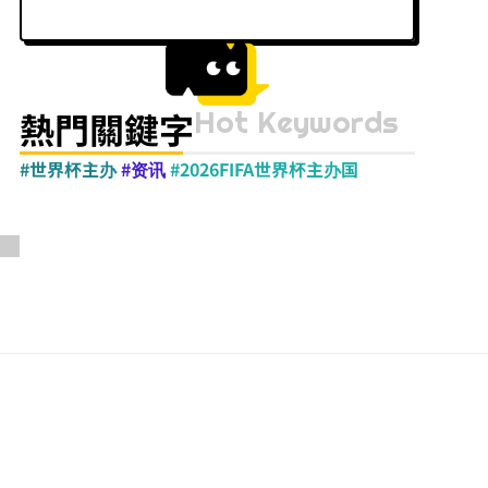
Hot Keywords
熱門關鍵字
#世界杯主办
#资讯
#2026FIFA世界杯主办国