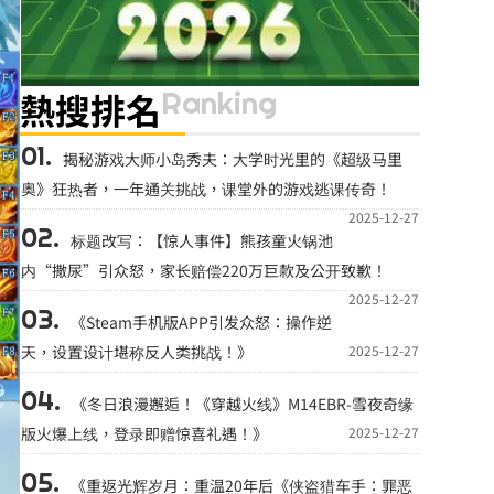
Ranking
熱搜排名
揭秘游戏大师小岛秀夫：大学时光里的《超级马里
奥》狂热者，一年通关挑战，课堂外的游戏逃课传奇！
2025-12-27
标题改写：【惊人事件】熊孩童火锅池
内“撒尿”引众怒，家长赔偿220万巨款及公开致歉！
2025-12-27
《Steam手机版APP引发众怒：操作逆
天，设置设计堪称反人类挑战！》
2025-12-27
《冬日浪漫邂逅！《穿越火线》M14EBR-雪夜奇缘
版火爆上线，登录即赠惊喜礼遇！》
2025-12-27
《重返光辉岁月：重温20年后《侠盗猎车手：罪恶