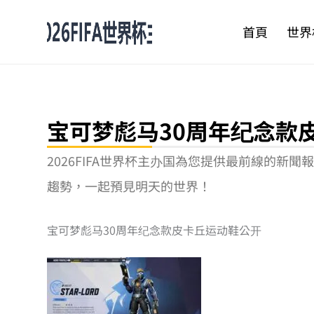
跳
至
首頁
世界
主
要
內
容
宝可梦彪马30周年纪念款
2026FIFA世界杯主办国為您提供最前線的
趨勢，一起預見明天的世界！
宝可梦彪马30周年纪念款皮卡丘运动鞋公开