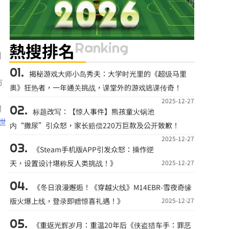
Ranking
熱搜排名
周
。
揭秘游戏大师小岛秀夫：大学时光里的《超级马里
仿
奥》狂热者，一年通关挑战，课堂外的游戏逃课传奇！
2025-12-27
初
标题改写：【惊人事件】熊孩童火锅池
A世
内“撒尿”引众怒，家长赔偿220万巨款及公开致歉！
2025-12-27
《Steam手机版APP引发众怒：操作逆
天，设置设计堪称反人类挑战！》
2025-12-27
《冬日浪漫邂逅！《穿越火线》M14EBR-雪夜奇缘
版火爆上线，登录即赠惊喜礼遇！》
2025-12-27
《重返光辉岁月：重温20年后《侠盗猎车手：罪恶