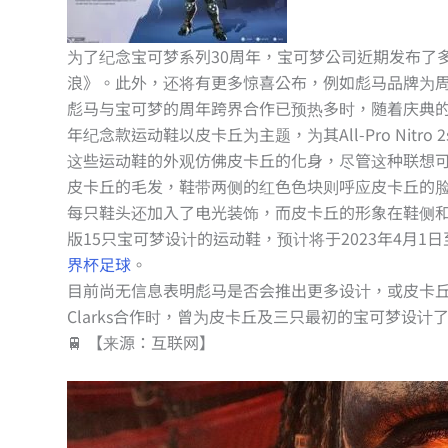
为了纪念宝可梦系列30周年，宝可梦公司近期发布了
浪》。此外，还将有更多惊喜公布，例如彪马品牌为
彪马与宝可梦的周年跨界合作已预热多时，随着庆典
年纪念款运动鞋以皮卡丘为主题，为其All-Pro Nitr
这些运动鞋的外观仿佛皮卡丘的化身，尽管这种联想可能略显
皮卡丘的毛发，鞋带两侧的红色色块则呼应皮卡丘的
每只鞋头还加入了电光装饰，而皮卡丘的形象在鞋侧
版15只宝可梦设计的运动鞋，预计将于2023年4月1
界杯足球
。
目前尚无信息表明彪马是否会推出更多设计，或皮卡
Clarks合作时，曾为皮卡丘及三只最初的宝可梦设
🚆 【来源：互联网】