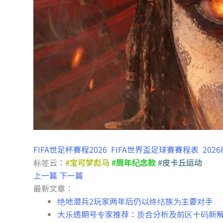
FIFA世足杯賽程2026
FIFA世界盃足球賽賽程表
202
标签云：
#宝可梦彪马
#周年纪念款
#皮卡丘运动
上一篇
下一篇
最新文章：
绝地潜兵2玩家两年后仍以终结族为主要对手
大乐透期号专家推荐：质合分析及前区十码新