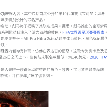
多项庆祝内容，其中包括首度公开的第10代游戏《宝可梦：风与
周年庆特别设计的联名产品。
的启动，彪马终于揭晓了其联名成果。据悉，彪马推出的宝可梦
o 2s系列运动鞋注入了活力四射的黄色，
FIFA世界盃足球賽賽程表
夸张。All-Pro Nitro 2s运动鞋主体为黄色，黑色标记模
脸颊。
和鞋舌内侧均有体现，仿佛在表达它的愤怒。这款专为皮卡丘及
日至26日之间上市，售价与未联名款相似，为140美元，
2026FIF
丘是否是唯一获得运动鞋待遇的角色。过去，宝可梦与鞋类品牌
计了款式，并在次年扩展了该系列。