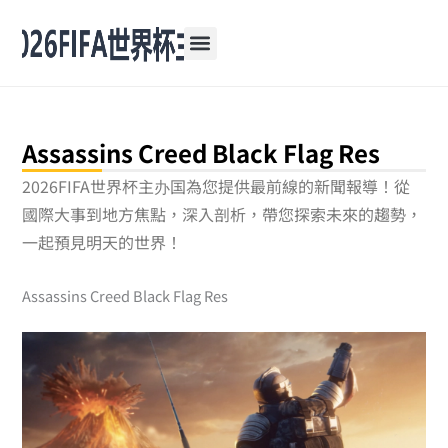
跳
至
主
要
內
容
Assassins Creed Black Flag Res
2026FIFA世界杯主办国為您提供最前線的新聞報導！從
國際大事到地方焦點，深入剖析，帶您探索未來的趨勢，
一起預見明天的世界！
Assassins Creed Black Flag Res