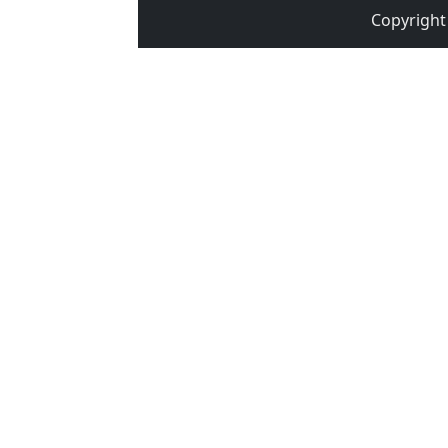
Copyrigh