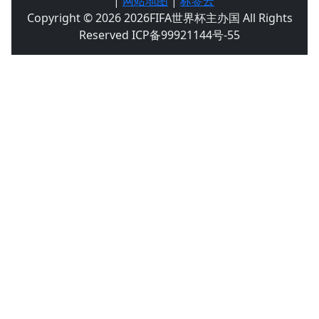
|
网站地图
|
标签云
Copyright © 2026 2026FIFA世界杯主办国 All Rights
Reserved ICP备99921144号-55