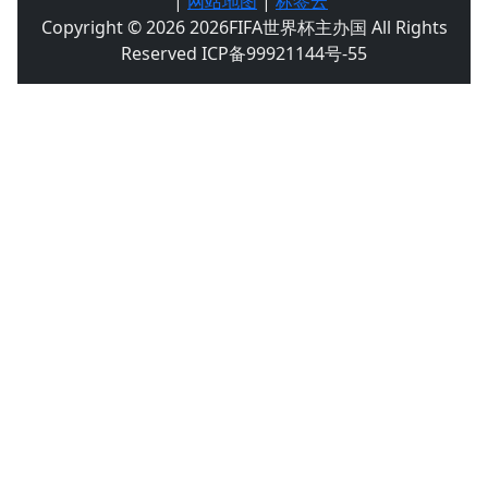
|
网站地图
|
标签云
Copyright © 2026 2026FIFA世界杯主办国 All Rights
Reserved ICP备99921144号-55