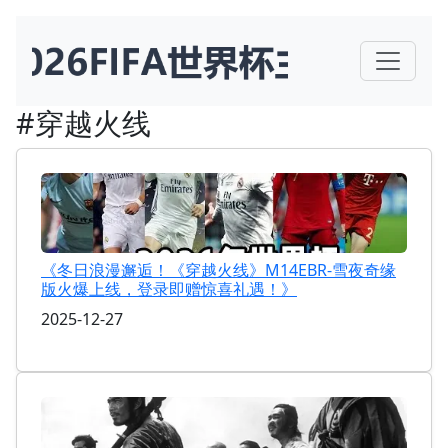
#穿越火线
《冬日浪漫邂逅！《穿越火线》M14EBR-雪夜奇缘
版火爆上线，登录即赠惊喜礼遇！》
2025-12-27