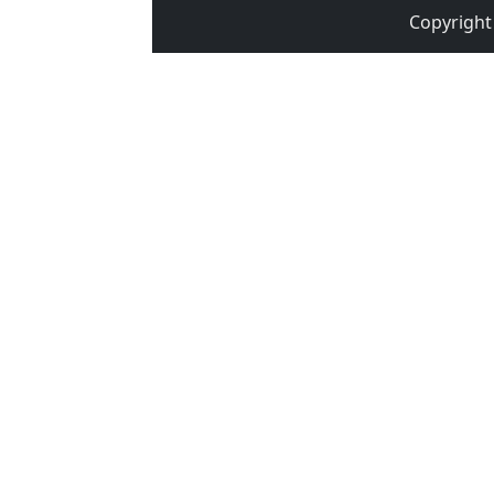
Copyrigh