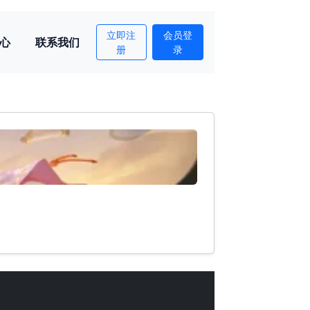
立即注
会员登
心
联系我们
册
录