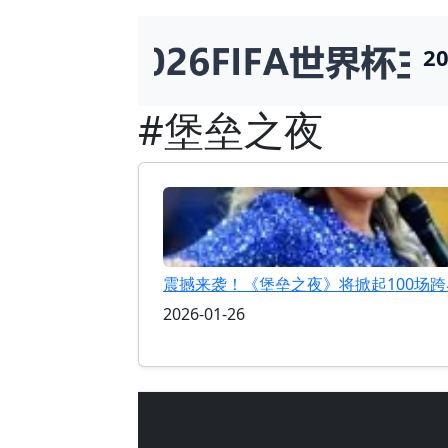
2
#堡垒之夜
震撼来袭！《堡垒之夜》将掀起100场
2026-01-26