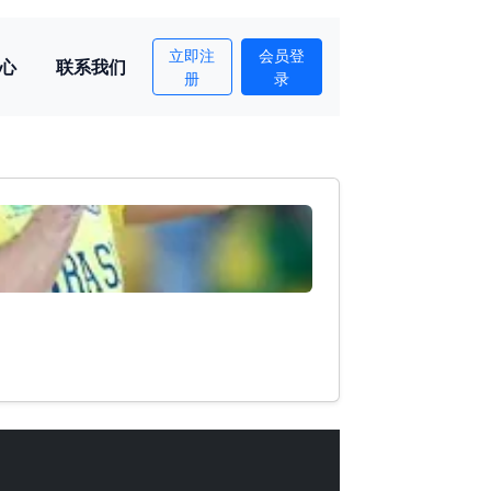
立即注
会员登
心
联系我们
册
录