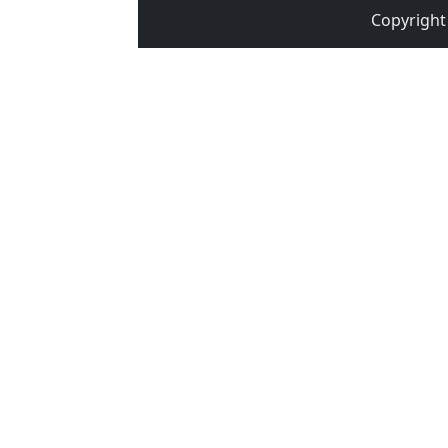
Copyrigh