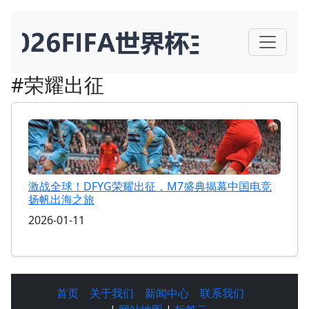
#荣耀出征
激战全球！DFYG荣耀出征，M7盛典揭幕中国电竞
扬帆出海之旅
2026-01-11
首页
关于我们
新闻中心
联系我们