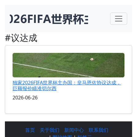
#议达成
独家2026FIFA世界杯主办国：皇马恩佐协议达成，
巨额报价瞄准切尔西
2026-06-26
首页
关于我们
新闻中心
联系我们