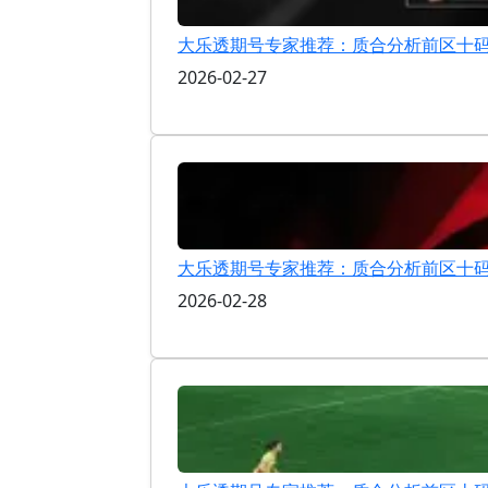
大乐透期号专家推荐：质合分析前区十
2026-02-27
大乐透期号专家推荐：质合分析前区十
2026-02-28