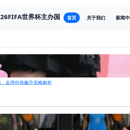
026FIFA世界杯主办国
首页
关于我们
新闻中
码，金弹价格飙升策略解析