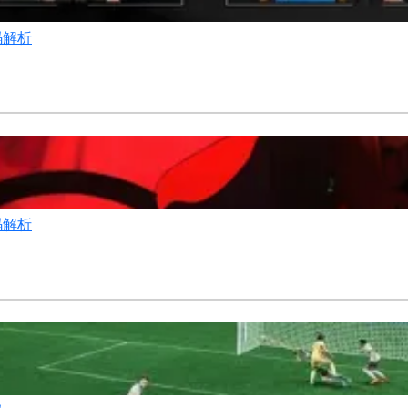
码解析
码解析