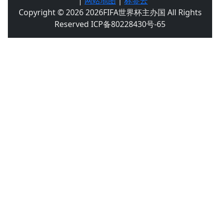
|
网站地图
|
标签云
Copyright © 2026 2026FIFA世界杯主办国 All Rights
Reserved ICP备80228430号-65