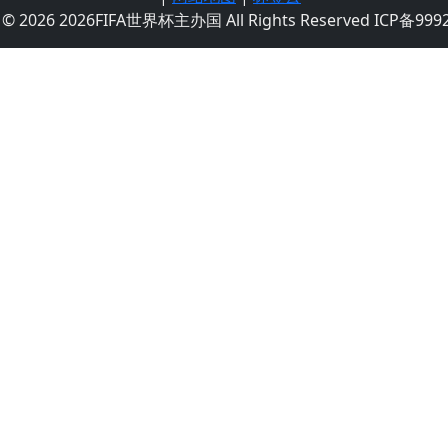
t © 2026 2026FIFA世界杯主办国 All Rights Reserved ICP备999