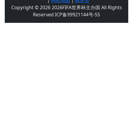
|
网站地图
|
标签云
Copyright © 2026 2026FIFA世界杯主办国 All Rights
Reserved ICP备99921144号-55