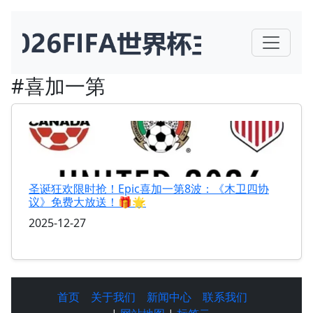
#喜加一第
圣诞狂欢限时抢！Epic喜加一第8波：《木卫四协
议》免费大放送！🎁🌟
2025-12-27
首页
关于我们
新闻中心
联系我们