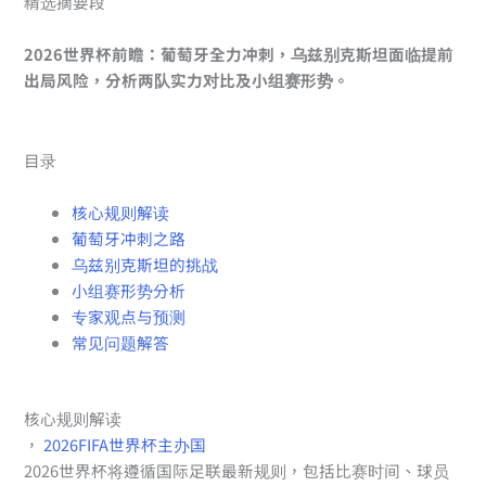
精选摘要段
2026世界杯前瞻：葡萄牙全力冲刺，乌兹别克斯坦面临提前
出局风险，分析两队实力对比及小组赛形势。
目录
核心规则解读
葡萄牙冲刺之路
乌兹别克斯坦的挑战
小组赛形势分析
专家观点与预测
常见问题解答
核心规则解读
，
2026FIFA世界杯主办国
2026世界杯将遵循国际足联最新规则，包括比赛时间、球员