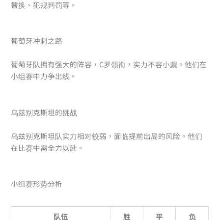
替换、犯规判罚等。
葡萄牙冲刺之路
葡萄牙队拥有强大的阵容，C罗领衔，实力不容小觑。他们在
小组赛中力争出线。
乌兹别克斯坦的挑战
乌兹别克斯坦队实力相对较弱，面临提前出局的风险。他们
在比赛中需全力以赴。
小组赛形势分析
队伍
胜
平
负