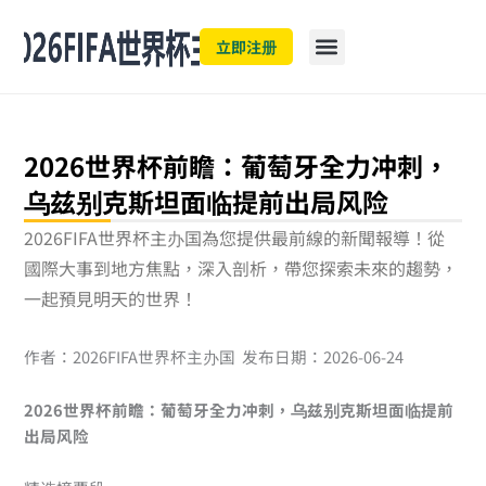
跳
至
立即注册
主
要
內
容
2026世界杯前瞻：葡萄牙全力冲刺，
乌兹别克斯坦面临提前出局风险
2026FIFA世界杯主办国為您提供最前線的新聞報導！從
國際大事到地方焦點，深入剖析，帶您探索未來的趨勢，
一起預見明天的世界！
作者：2026FIFA世界杯主办国 发布日期：2026-06-24
2026世界杯前瞻：葡萄牙全力冲刺，乌兹别克斯坦面临提前
出局风险