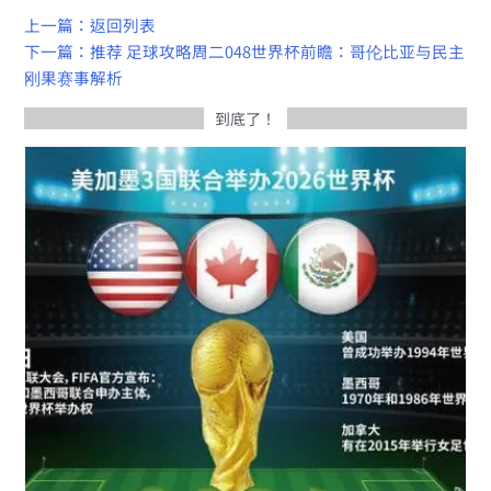
上一篇：返回列表
下一篇：推荐 足球攻略周二048世界杯前瞻：哥伦比亚与民主
刚果赛事解析
到底了！