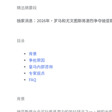
精选摘要段
独家消息：2026年，罗马和尤文图斯将激烈争夺迪
目录
背景
争抢原因
皇马内部咨询
专家观点
FAQ
背景
迪亚斯是当今足坛最具潜力的年轻球员之一，他的出