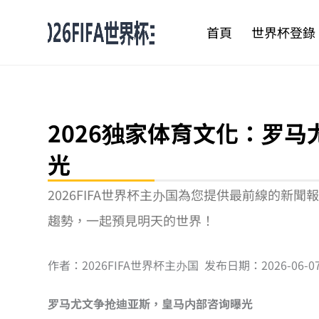
跳
至
首頁
世界杯登錄
主
要
內
容
2026独家体育文化：罗
光
2026FIFA世界杯主办国為您提供最前線的
趨勢，一起預見明天的世界！
作者：2026FIFA世界杯主办国 发布日期：2026-06-0
罗马尤文争抢迪亚斯，皇马内部咨询曝光