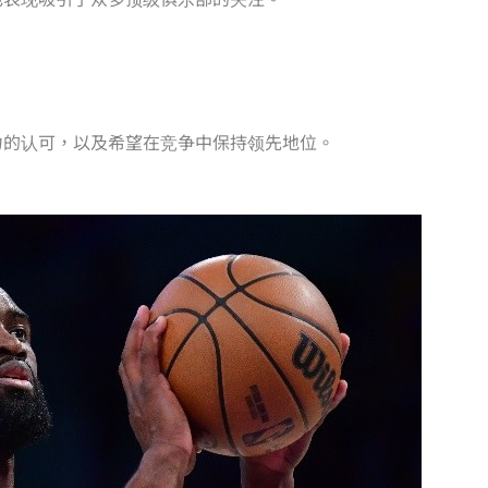
力的认可，以及希望在竞争中保持领先地位。