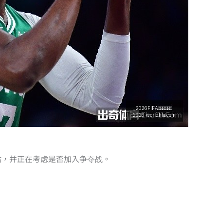
估，并正在考虑是否加入争夺战。