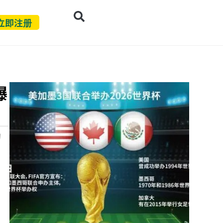
立即注册
曝
的