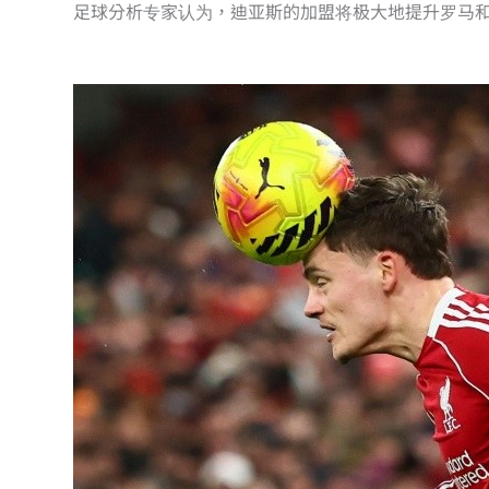
足球分析专家认为，迪亚斯的加盟将极大地提升罗马