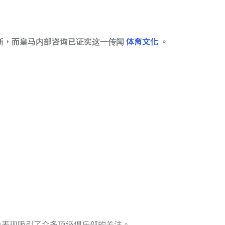
亚斯，而皇马内部咨询已证实这一传闻
体育文化
。
色表现吸引了众多顶级俱乐部的关注。