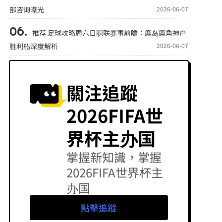
部咨询曝光
2026-06-07
推荐 足球攻略周六日职联赛事前瞻：鹿岛鹿角神户
胜利船深度解析
2026-06-07
關注追蹤
2026FIFA世
界杯主办国
掌握新知識，掌握
2026FIFA世界杯主
办国
點擊追蹤