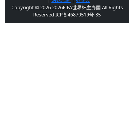
|
网站地图
|
标签云
Copyright © 2026 2026FIFA世界杯主办国 All Rights
Reserved ICP备46870519号-35