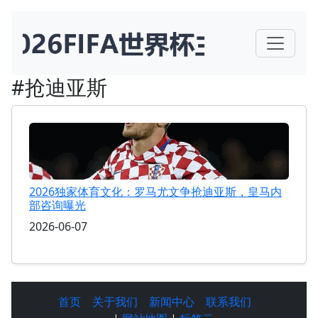
#抢迪亚斯
2026独家体育文化：罗马尤文争抢迪亚斯，皇马内
部咨询曝光
2026-06-07
首页
关于我们
新闻中心
联系我们