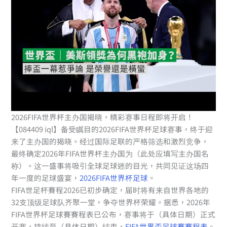
2026FIFA世界杯主办国揭晓，精彩赛事日程即将开启！
【084409 iql】备受瞩目的2026FIFA世界杯足球赛事，终于迎
来了主办国的揭晓。经过国际足联的严格筛选和激烈竞争，
最终确定2026年FIFA世界杯主办国为（此处应填写主办国名
称）。这一盛事将吸引全球足球迷的目光，共同见证这场四
年一度的足球盛宴，
2026FIFA世界杯足球
。
FIFA世足杯賽程2026已初步确定，届时将有来自世界各地的
32支顶级足球队齐聚一堂，争夺世界杯荣耀。据悉，2026年
FIFA世界杯足球賽賽程表已公布，赛事将于（具体日期）正式
开赛，持续至（具体日期）结束，
FIFA世界盃足球賽賽程表
。