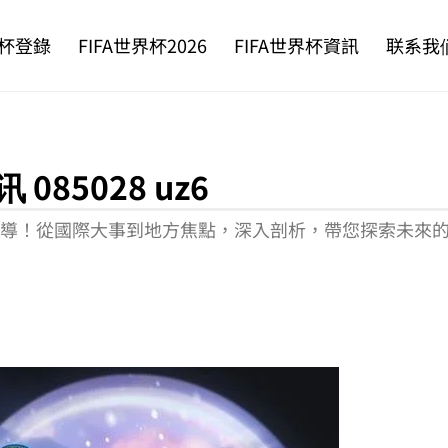
杯登錄
FIFA世界杯2026
FIFA世界杯資訊
联系我
085028 uz6
新聞報導！從國際大事到地方焦點，深入剖析，帶您探索未來