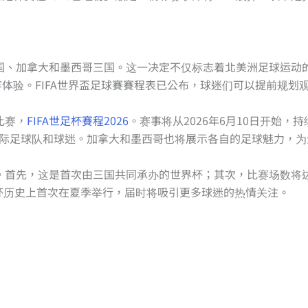
落美国、加拿大和墨西哥三国。这一决定不仅标志着北美洲足球运动
体验。FIFA世界盃足球賽賽程表已公布，球迷们可以提前规划
比赛，
FIFA世足杯賽程2026
。赛事将从2026年6月10日开始，持
国际足球队和球迷。加拿大和墨西哥也将展示各自的足球魅力，为
纪录。首先，这是首次由三国共同承办的世界杯；其次，比赛场数将
杯历史上首次在夏季举行，届时将吸引更多球迷的热情关注。