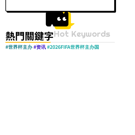
Hot Keywords
熱門關鍵字
#世界杯主办
#资讯
#2026FIFA世界杯主办国