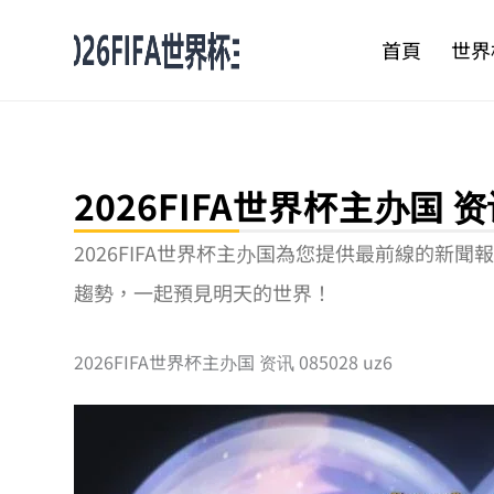
跳
至
首頁
世界
主
要
內
容
2026FIFA世界杯主办国 资讯 
2026FIFA世界杯主办国為您提供最前線的
趨勢，一起預見明天的世界！
2026FIFA世界杯主办国 资讯 085028 uz6