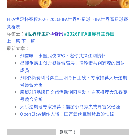
FIFA世足杯賽程2026
2026FIFA世界杯足球
FIFA世界盃足球賽
賽程表
标签云：
#世界杯主办
#资讯
#2026FIFA世界杯主办国
上一篇
下一篇
最新文章：
剑首曝：水墨武侠RPG，邀你共探江湖情怀
星际争霸主创力挺暴雪高层：请珍惜共创辉煌的团队
成员
剑网3新资料片弈血上阳今日上线，专家推荐大乐透期
号质合分析
魔域317品牌日文旅活动浏阳启动，专家推荐大乐透期
号质合分析
大乐透期号专家推荐：借鉴小岛秀夫或寻富父经验
OpenClaw制作人谈：国产武侠巨制背后的忙碌
到底了！