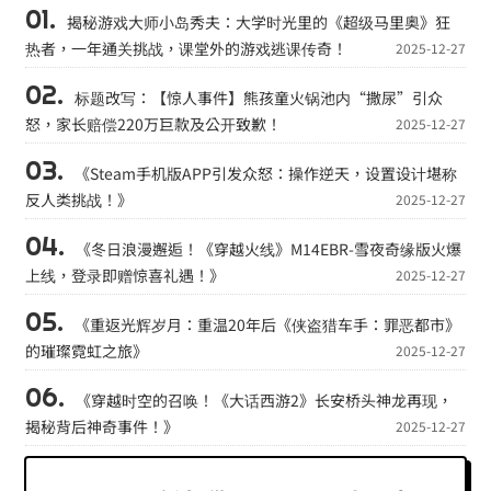
揭秘游戏大师小岛秀夫：大学时光里的《超级马里奥》狂
热者，一年通关挑战，课堂外的游戏逃课传奇！
2025-12-27
标题改写：【惊人事件】熊孩童火锅池内“撒尿”引众
怒，家长赔偿220万巨款及公开致歉！
2025-12-27
《Steam手机版APP引发众怒：操作逆天，设置设计堪称
反人类挑战！》
2025-12-27
《冬日浪漫邂逅！《穿越火线》M14EBR-雪夜奇缘版火爆
上线，登录即赠惊喜礼遇！》
2025-12-27
《重返光辉岁月：重温20年后《侠盗猎车手：罪恶都市》
的璀璨霓虹之旅》
2025-12-27
《穿越时空的召唤！《大话西游2》长安桥头神龙再现，
揭秘背后神奇事件！》
2025-12-27