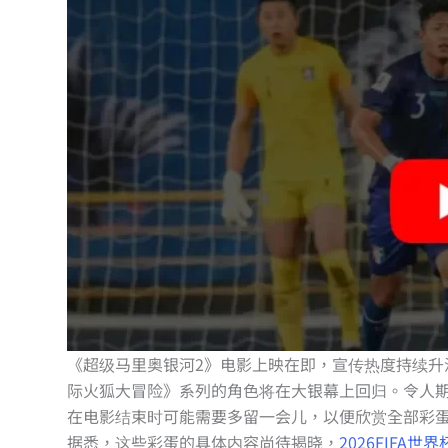
《超级马里奥银河2》电影上映在即，宣传热度持续升温。影片
际火狐大冒险》系列的角色将在大银幕上回归。令人
在电影结束时可能需要多留一会儿，以便欣赏全部彩
据悉，这些彩蛋的具体内容尚待揭晓，
2026FIFA世