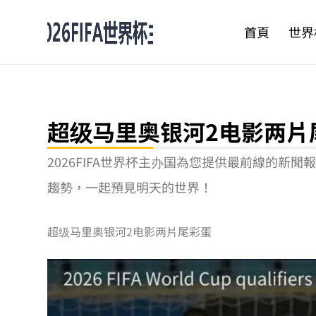
跳
至
首頁
世界
主
要
內
容
超级马里奥银河2电影两片
2026FIFA世界杯主办国為您提供最前線的
趨勢，一起預見明天的世界！
超级马里奥银河2电影两片尾彩蛋