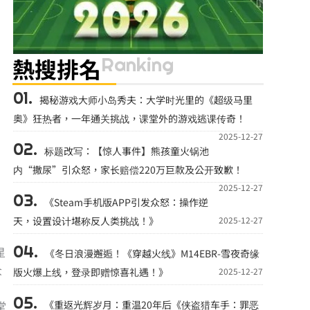
Ranking
熱搜排名
揭秘游戏大师小岛秀夫：大学时光里的《超级马里
奥》狂热者，一年通关挑战，课堂外的游戏逃课传奇！
2025-12-27
标题改写：【惊人事件】熊孩童火锅池
内“撒尿”引众怒，家长赔偿220万巨款及公开致歉！
2025-12-27
《Steam手机版APP引发众怒：操作逆
天，设置设计堪称反人类挑战！》
2025-12-27
星
《冬日浪漫邂逅！《穿越火线》M14EBR-雪夜奇缘
众
版火爆上线，登录即赠惊喜礼遇！》
2025-12-27
堂
《重返光辉岁月：重温20年后《侠盗猎车手：罪恶