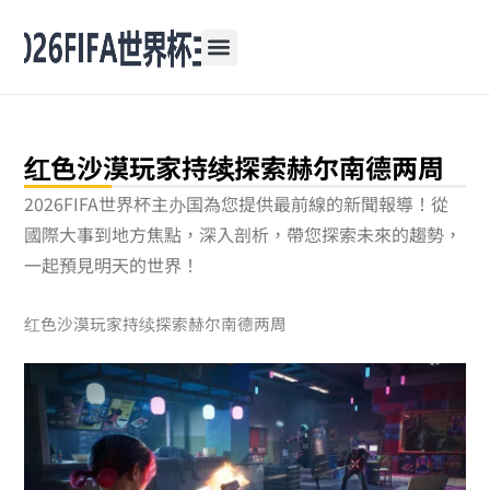
跳
至
主
要
內
容
红色沙漠玩家持续探索赫尔南德两周
2026FIFA世界杯主办国為您提供最前線的新聞報導！從
國際大事到地方焦點，深入剖析，帶您探索未來的趨勢，
一起預見明天的世界！
红色沙漠玩家持续探索赫尔南德两周