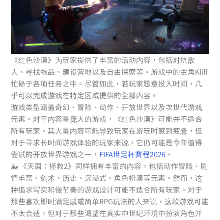
《红色沙漠》为玩家提供了丰富的活动内容，包括对抗敌
人、寻找物品、建设营地以及自由探索等。游戏中的主角Kliff
忙碌于各项任务之中。尽管如此，若玩家愿意投入时间，几
乎可以完成游戏在特定区域提供的全部内容。
游戏类型涵盖奇幻、冒险、动作、开放世界以及次世代游戏
元素。对于内容量庞大的游戏，《红色沙漠》可能并不适合
所有玩家。其大量内容可能导致玩家在游玩时感到疲惫，但
对于寻求长时间游戏体验的玩家来说，它仍可能是今年值得
尝试的开放世界游戏之一，
FIFA世足杯賽程2026
。
🐳 《天国：拯救2》同样拥有丰富的内容，包括动作冒险、剧
情丰富、剑术、历史、沉浸式、角色扮演等元素。然而，这
种追求写实和慢节奏的游戏设计可能不适合所有玩家。对于
那些喜欢即时满足感或简单RPG玩法的人来说，这款游戏可能
不太合适。但对于那些渴望在真实中世纪环境中扮演角色并