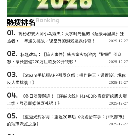
Ranking
熱搜排名
揭秘游戏大师小岛秀夫：大学时光里的《超级马里奥》狂
热者，一年通关挑战，课堂外的游戏逃课传奇！
2025-12-27
标题改写：【惊人事件】熊孩童火锅池内“撒尿”引众
怒，家长赔偿220万巨款及公开致歉！
2025-12-27
《Steam手机版APP引发众怒：操作逆天，设置设计堪称
反人类挑战！》
2025-12-27
《冬日浪漫邂逅！《穿越火线》M14EBR-雪夜奇缘版火爆
上线，登录即赠惊喜礼遇！》
2025-12-27
《重返光辉岁月：重温20年后《侠盗猎车手：罪恶都市》
的璀璨霓虹之旅》
2025-12-27