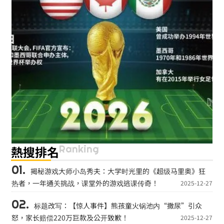
Ranking
熱搜排名
揭秘游戏大师小岛秀夫：大学时光里的《超级马里奥》狂
热者，一年通关挑战，课堂外的游戏逃课传奇！
2025-12-27
标题改写：【惊人事件】熊孩童火锅池内“撒尿”引众
怒，家长赔偿220万巨款及公开致歉！
2025-12-27