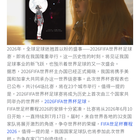
2026年，全球足球迷翘首以盼的盛事——2026FIFA世界杯足球
赛，即将在我国隆重举行。这一历史性的时刻，将见证我国
足球事业的新飞跃，也预示着世界足球的又一次盛会。
据悉，2026FIFA世界杯主办国已经正式揭晓，我国将携手美
国和加拿大共同承办这一世界级赛事。此次世界杯赛程表也
已公布，共计64场比赛，将在23个城市举行。值得一提的
是，2026FIFA世界杯足球赛将成为历史上首次由三个国家共
同举办的世界杯，
2026FIFA世界杯足球
。
FIFA世足杯賽程2026的安排十分紧凑，比赛将从2026年6月10
日开始，一直持续到7月17日。届时，来自世界各地的32支国
家队将展开激烈的角逐，争夺世界杯的荣耀，
FIFA世足杯賽程
2026
。值得一提的是，我国国家足球队也将参加此次世界
杯，力争在家门口创造佳绩。