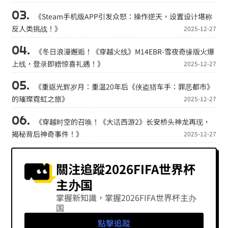
《Steam手机版APP引发众怒：操作逆天，设置设计堪称
反人类挑战！》
2025-12-27
《冬日浪漫邂逅！《穿越火线》M14EBR-雪夜奇缘版火爆
上线，登录即赠惊喜礼遇！》
2025-12-27
《重返光辉岁月：重温20年后《侠盗猎车手：罪恶都市》
的璀璨霓虹之旅》
2025-12-27
《穿越时空的召唤！《大话西游2》长安桥头神龙再现，
揭秘背后神奇事件！》
2025-12-27
關注追蹤2026FIFA世界杯
主办国
掌握新知識，掌握2026FIFA世界杯主办
国
點擊追蹤