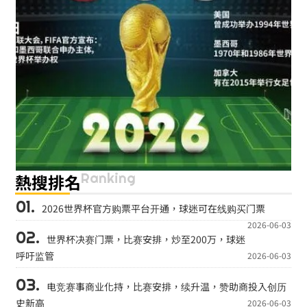
Ranking
熱搜排名
2026世界杯官方购票平台开通，球迷可在线购买门票
2026-06-03
世界杯决赛门票，比赛安排，炒至200万，球迷
呼吁监管
2026-06-03
电竞赛事商业化持，比赛安排，续升温，赞助商投入创历
史新高
2026-06-03