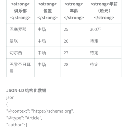
<strong>
<strong>
<strong>
<strong>年薪
俱乐部
位置
年龄
（欧元）
</strong>
</strong>
</strong>
</strong>
巴塞罗那
中场
25
300万
曼联
中场
26
待定
切尔西
中场
27
待定
巴黎圣日耳
中场
28
待定
曼
JSON-LD 结构化数据
json
{
"@context": "https://schema.org",
"@type": "Article",
"author": {