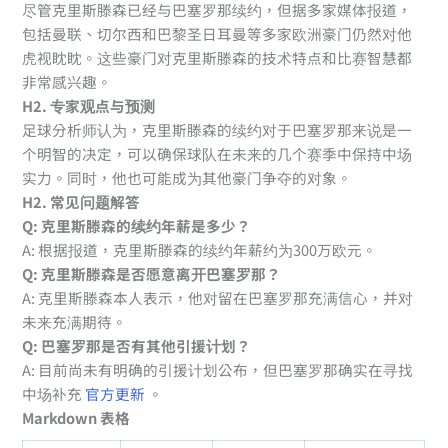
尽管克里斯滕森已经与巴塞罗那续约，但据多家媒体报道，
包括曼联、切尔西和巴黎圣日耳曼等多家欧洲豪门仍然对他
虎视眈眈。这些豪门对克里斯滕森的技术特点和比赛智慧都
非常感兴趣。
H2. 专家观点与预测
足球分析师认为，克里斯滕森的续约对于巴塞罗那来说是一
个明智的决定，可以确保球队在未来的几个赛季中保持中场
实力。同时，他也可能成为其他豪门争夺的对象。
H2. 常见问题解答
Q: 克里斯滕森的续约年薪是多少？
A: 根据报道，克里斯滕森的续约年薪约为300万欧元。
Q: 克里斯滕森是否愿意离开巴塞罗那？
A: 克里斯滕森本人表示，他对留在巴塞罗那充满信心，并对
未来充满期待。
Q: 巴塞罗那是否有其他引援计划？
A: 目前尚未有明确的引援计划公布，但巴塞罗那确实在寻找
中场补充
官方更新
。
Markdown 表格