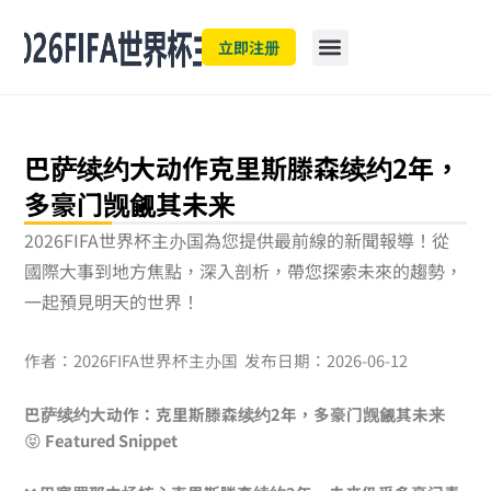
跳
至
立即注册
主
要
內
容
巴萨续约大动作克里斯滕森续约2年，
多豪门觊觎其未来
2026FIFA世界杯主办国為您提供最前線的新聞報導！從
國際大事到地方焦點，深入剖析，帶您探索未來的趨勢，
一起預見明天的世界！
作者：2026FIFA世界杯主办国 发布日期：2026-06-12
巴萨续约大动作：克里斯滕森续约2年，多豪门觊觎其未来
😝
Featured Snippet