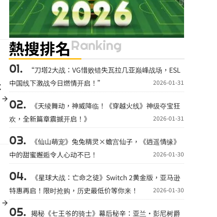
Ranking
熱搜排名
“刀塔2大战：VG惜败错失瓦拉几亚巅峰战场，ESL
c
中国线下激战今日燃情开启！”
2026-01-31
《天绫舞动，神威降临！《穿越火线》神级夺宝狂
欢，全新篇章震撼开启！》
2026-01-31
《仙山萌宠》兔兔精灵×蟾宫仙子，《逍遥情缘》
中的甜蜜邂逅令人心动不已！
2026-01-30
《星球大战：亡命之徒》Switch 2黄金版，亚马逊
特惠再启！限时抢购，历史最低价等你来！
2026-01-30
揭秘《七王爷的骑士》幕后秘辛：亚兰·彭尼树爵