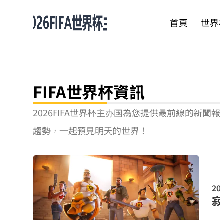
跳
至
首頁
世界
主
要
內
容
FIFA世界杯資訊
2026FIFA世界杯主办国為您提供最前線的
趨勢，一起預見明天的世界！
20