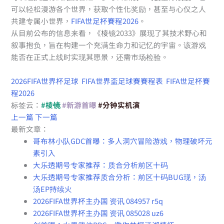
可以轻松漫游各个世界，获取个性化奖励，甚至与心仪之人
共建专属小世界，
FIFA世足杯賽程2026
。
从目前公布的信息来看，《棱镜2033》展现了其技术野心和
叙事抱负，旨在构建一个充满生命力和记忆的宇宙。该游戏
能否在正式上线时实现其愿景，还需市场检验。
2026FIFA世界杯足球
FIFA世界盃足球賽賽程表
FIFA世足杯賽
程2026
标签云：
#棱镜
#新游首曝
#分钟实机演
上一篇
下一篇
最新文章：
哥布林小队GDC首曝：多人洞穴冒险游戏，物理破坏元
素引入
大乐透期号专家推荐：质合分析前区十码
大乐透期号专家推荐质合分析：前区十码BUG现，汤
汤EP持续火
2026FIFA世界杯主办国 资讯 084957 r5q
2026FIFA世界杯主办国 资讯 085028 uz6