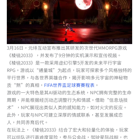
3月16日，元绎互动宣布推出其研发的次世代MMORPG游戏
《棱镜2033》，并发布了9分钟的实机演示和宣传视频。
《棱镜2033》是一款采用虚幻引擎5开发的未来平行宇宙
RPG。游戏以“通量城”为起点，玩家可探索多个风格独特的
平行世界，与各世界英雄合作，揭开影响多元宇宙的神秘物
质“煞”的真相，
FIFA世界盃足球賽賽程表
。
游戏的一大特色是其AI驱动的生态系统，NPC拥有完整的生命
周期，并能根据经历动态调整行为和情感。借助“信息场技
术”，NPC展现出类似人类的感知能力，如对火灾的反应。
此外，玩家与NPC可建立深厚的情感联系，甚至发展成恋
人，共同养育后代。
在玩法上，《棱镜2033》结合了宏大和轻量化的体验，玩家
可以组队进行高难度冒险，参与公会战，驾驶星际战舰，也