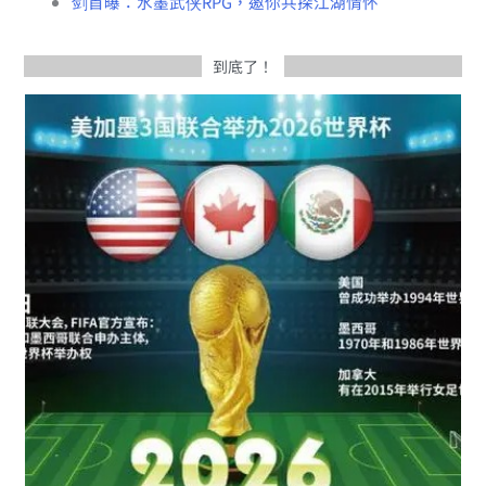
剑首曝：水墨武侠RPG，邀你共探江湖情怀
到底了！