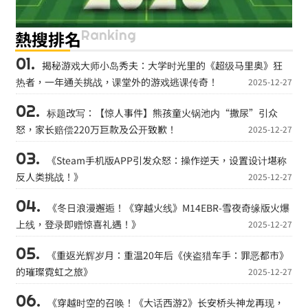
Ranking
熱搜排名
揭秘游戏大师小岛秀夫：大学时光里的《超级马里奥》狂
热者，一年通关挑战，课堂外的游戏逃课传奇！
2025-12-27
标题改写：【惊人事件】熊孩童火锅池内“撒尿”引众
怒，家长赔偿220万巨款及公开致歉！
2025-12-27
《Steam手机版APP引发众怒：操作逆天，设置设计堪称
反人类挑战！》
2025-12-27
《冬日浪漫邂逅！《穿越火线》M14EBR-雪夜奇缘版火爆
上线，登录即赠惊喜礼遇！》
2025-12-27
《重返光辉岁月：重温20年后《侠盗猎车手：罪恶都市》
的璀璨霓虹之旅》
2025-12-27
《穿越时空的召唤！《大话西游2》长安桥头神龙再现，