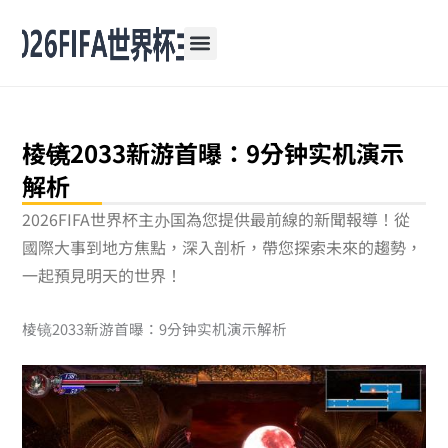
跳
至
主
要
內
容
棱镜2033新游首曝：9分钟实机演示
解析
2026FIFA世界杯主办国為您提供最前線的新聞報導！從
國際大事到地方焦點，深入剖析，帶您探索未來的趨勢，
一起預見明天的世界！
棱镜2033新游首曝：9分钟实机演示解析