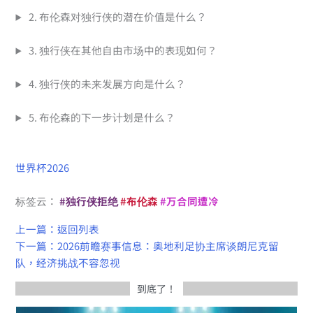
2. 布伦森对独行侠的潜在价值是什么？
3. 独行侠在其他自由市场中的表现如何？
4. 独行侠的未来发展方向是什么？
5. 布伦森的下一步计划是什么？
世界杯2026
标签云：
#独行侠拒绝
#布伦森
#万合同遭冷
上一篇：返回列表
下一篇：2026前瞻赛事信息：奥地利足协主席谈朗尼克留
队，经济挑战不容忽视
到底了！