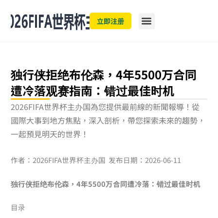
跳
至
立即注册
主
要
內
容
独行侠拒绝布伦森，4年5500万合同
遭冷落观赛指南：错过最佳时机
2026FIFA世界杯主办国為您提供最前線的新聞報導！從
國際大事到地方焦點，深入剖析，帶您探索未來的趨勢，
一起預見明天的世界！
作者：2026FIFA世界杯主办国 发布日期：2026-06-11
独行侠拒绝布伦森，4年5500万合同遭冷落：错过最佳时机
目录